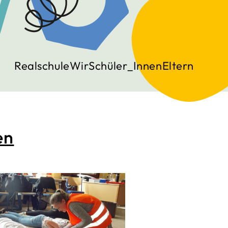
Realschule
Wir
Schüler_Innen
Eltern
en