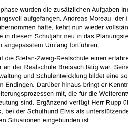
hase wurden die zusätzlichen Aufgaben inn
ungsvoll aufgefangen. Andreas Moreau, der in
bernommen hatte, kehrt nun wieder vollstä
 in diesem Schuljahr neu in das Planungstea
 in angepasstem Umfang fortführen.
 die Stefan-Zweig-Realschule einen erfahre
r an der Realschule Breisach tätig war. Sein
altung und Schulentwicklung bildet eine sol
 Endingen. Darüber hinaus bringt er Kenntn
terungsprozessen mit, die für die Weiteren
utung sind. Ergänzend verfügt Herr Rupp üb
, bei der Schulhund Elvis als unterstützend
en Situationen eingebunden ist.