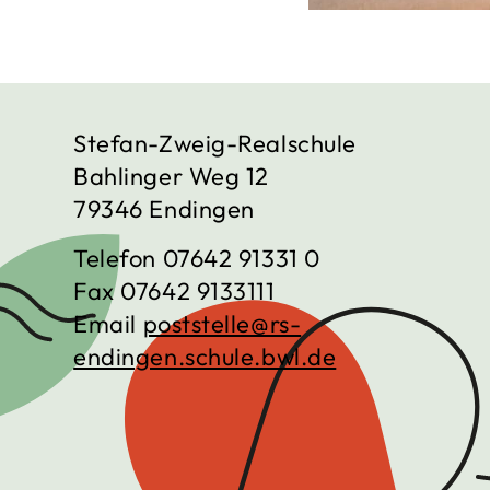
Stefan-Zweig-Realschule
Bahlinger Weg 12
79346 Endingen
Telefon
07642 91331 0
Fax
07642 9133111
Email
poststelle@rs-
endingen.schule.bwl.de