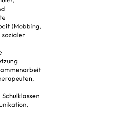
üler,
nd
te
beit (Mobbing,
 sozialer
e
etzung
usammenarbeit
herapeuten,
t Schulklassen
nikation,
)