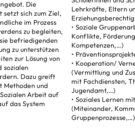
Schülerinnen und Sch
ngebot. Die
Lehrkräfte, Eltern u
 setzt sich zum Ziel,
Erziehungsberechtig
ndliche im Prozess
• Soziale Gruppenar
rdens zu begleiten,
Konflikte, Förderung
r sie befriedigenden
Kompetenzen,…)
ng zu unterstützen
• Präventionsprojekt
eiten zur Lösung von
• Kooperation/ Vern
d sozialen
(Vermittlung und Z
rdern. Dazu greift
mit Fachdiensten, T
it Methoden und
Jugendamt,…)
Sozialen Arbeit auf
• Soziales Lernen mi
auf das System
(Miteinander, Kommu
Gruppenprozesse,…