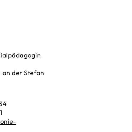
ozialpädagogin
n an der Stefan
-34
1
onie-